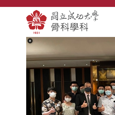
跳
到
主
要
內
容
區