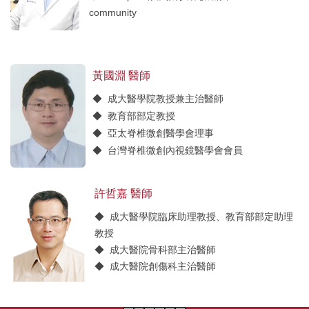
community
相關資源
◆ development officer
◆ AO Spine脊椎教育研究機構台灣區主席
相關規章
(2026-2028)
黃國淵 醫師
◆ 亞太脊椎微創醫學會(PASMISS) 理事(台灣代
位置地圖
表)
◆ 成大醫學院教授兼主治醫師
◆ 台灣脊椎外科醫學會理事
聯絡我們
◆ 教育部部定教授
◆ 台灣脊椎微創醫學會理事
◆ 亞太脊椎微創醫學會理事
◆ 台灣脊椎微創內視鏡醫學會理事
◆ 台灣脊椎微創內視鏡醫學會會員
學歷：成大醫學工程研究所博士、成功大學醫學
◆ 台灣脊椎外科醫學會國際事務委員會委員
系學士
◆ 中華民國骨科專科醫師暨骨科醫學會會員
許哲嘉 醫師
專長：脊椎外科、脊椎微創及內視鏡手術、骨質
◆ 台灣醫學會會員
疏鬆、退化性關節炎
◆ 成大醫學院臨床助理教授、教育部部定助理
◆ 骨質疏鬆症專科醫師
(請點選相片檢視詳細資料)
教授
◆ 中華民國骨質疏鬆症醫學會會員
◆ 成大醫院骨科部主治醫師
◆ 國際認證骨質密度臨床專家(Certified Clinical
◆ 成大醫院創傷科主治醫師
Densitometrist)
◆ 成功教學卓越計畫臨床技能評估測驗(OSCE)
◆ 台灣再生醫學學會會員
種子教師
◆
BMC Musculoskeletal Disorders
國際
SCI
期刊