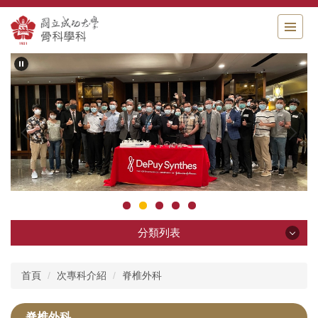
跳
到
主
要
內
容
區
分類列表
分類列表
首頁
次專科介紹
脊椎外科
科部簡介
脊椎外科