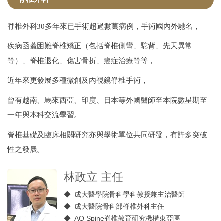
次專科介紹
脊椎外科30多年來已手術超過數萬病例，
手術國內外馳名，
成員介紹
疾病函蓋困難脊椎矯正（包括脊椎側彎、駝背、先天異常
住院醫師招募
等）、脊椎退化、傷害骨折、癌症治療等等，
近年來更發展多種微創及內視鏡脊椎手術，
學術活動
曾有越南、馬來西亞、印度、日本等外國醫師至本院數星期至
研究成果
一年與本科交流學習。
榮譽事蹟
脊椎基礎及臨床相關研究亦與學術單位共同研發，有許多突破
教學計畫
性之發展。
課程查詢
林政立 主任
衛教資訊
◆
成大醫學院骨科學科教授兼主治醫師
◆ 成大醫院骨科部脊椎外科主任
門診表
◆ AO Spine脊椎教育研究機構東亞區