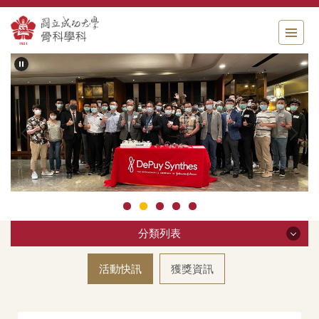
跳
到
主
要
內
容
區
分類列表
分類列表
活動快訊
獲獎資訊
科部簡介