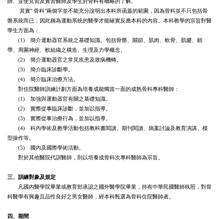
師、並使見習及實
習
醫師及學生對骨科有概略的了解。
其實" 骨科"兩個字並不能充分說明出本科所函蓋的範圍，因為骨科並不只包括骨
骼系統而已，因此稱為運動系統的醫學才能確實反應本科的內容。本科教學的宗旨對醫
學生方面為：
(1) 簡介運動器官系統之基礎知識。包括骨骼、關節、肌肉、軟骨、肌腱、韌
帶、周圍神經、軟組織之構造、生理及力學概念。
(2) 簡介運動器官之常見疾患及致病機轉。
(3) 簡介臨床診斷學。
(4) 簡介臨床治療方法。
對住院醫師訓練計劃方面為培養成能獨當一面的成熟骨科專科醫師：
(1) 加強與運動器官有關之基礎知識。
(2) 實際從事臨床診斷，並加以指導。
(3) 實際從事治療行為，並加以指導。
(4) 科內學術及教學活動包括教科書閱讀、期刊閱讀、病案討論及教育演講、模
型操作等。
(5) 國內及國際學術活動。
對於其他醫院代訓醫師，則以培養成骨科次專科醫師為宗旨。
三、訓練對象及規定
凡國內醫學院畢業或教育部承認之國外醫學院畢業，持有中華民國醫師執照，對骨
科醫學有興趣且品性良好之男女醫師，經本科甄選為骨科住院醫師者。
四、期間