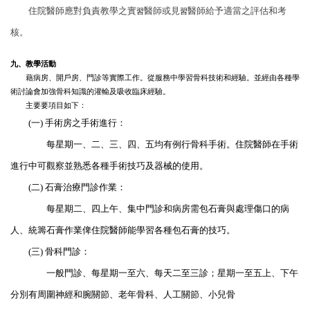
住院醫師應對負責教學之實
醫師或見
醫師給予適當之評估和考
習
習
核。
九、教學活動
藉病房、開戶房、門診等實際工作。從服務中學習骨科技術和經驗。並經由各種學
術討論會加強骨科知識的灌輸及吸收臨床經驗。
主要要項目如下：
(一) 手術房之手術進行：
每星期一、二、三、四、五均有例行骨科手術。住院醫師在手術
進行中可觀察並熟悉各種手術技巧及器械的使用。
(二) 石膏治療門診作業：
每星期二、四上午、集中門診和病房需包石膏與處理傷口的病
人、統籌石膏作業俾住院醫師能學習各種包石膏的技巧。
(三) 骨科門診：
一般門診、每星期一至六、每天二至三診；星期一至五上、下午
分別有周圍神經和腕關節、老年骨科、人工關節、小兒骨