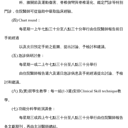
科、膝關節及運動傷害、脊椎側彎與脊椎退化、鑑定門診等特別
門診，住院醫師可從協助中吸取臨床經驗。
(四) Chart round：
每星期一上午七點三十分至八點三十分舉行由住院醫師報告前日
手術經過
以及次日預定手術之藍圖、提出討論、予檢討和建議。
(五) 急診病研討會：
每星期一或二上午七點三十分至八點三十分舉行
由住院醫師報告週六及週日急診病患及手術經過提出討論、予檢
討和建議。
(六) 見(實)習學生教學：
每一組(1-3週)安排Clinical Skill technique教
學。
(七) 功能分科學術演講會：
每星期三或四上午七點三十分至八點三十分舉行由住院醫師報告
各文獻期刊，再由主治醫師總結。