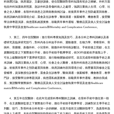
科病歷討論、病房迴診、文獻抄讀會。使住院醫師對骨科知識有初步之瞭解。外科方面
包括外科加護病房照護、急診外科及骨傷科病人之處理，強調注重病人生理、心理、社
會之全人醫療，各類外科病患之諮商衛教病例討論，術後異常事件之預防處置與衛教，
病房訓練內容與環境介紹，晨會及住診教學，醫病溝通－個案輔導、機會教育，接受醫
學法律專題演講，病患隱私維護實務，鼓勵異常事件通報，醫療品質及病人安全討論會
執業中學習及改進Healthcare matrix和Mortality and Complication Conference。
3、第三、四年住院醫師：進行骨科專業知識及技巧，及各分科之專科訓練以及基
礎研究及臨床研究技巧，對科內各分科如手外科、運動傷害、生物力學、脊椎骨科、骨
病科、骨腫瘤、創傷外科、小兒骨科、顯微外科等特殊診斷法、手術前後之照顧，在主
責醫師監督之下實際進行手術，擔任手術助手觀摩學習，依DOPS規範依序進階上手，
可在上級醫師指導下選擇研究題目、進行動物實驗或研究、並且完成骨科顯微手術之基
本訓練，強調注重病人生理、心理、社會之全人醫療，各類外科病患之諮商衛教病例討
論，術後異常事件之預防處置與衛教，病房訓練內容與環境介紹，病歷書寫與修改之監
督輔導，資深教授住診教學，晨會及住診教學，醫病溝通－個案輔導、機會教育，教學
門診，接受醫學法律專題演講，病患隱私維護實務，鼓勵異常事件通報，教師自我成
長，實證醫學實際操作，醫療品質及病人安全討論會執業中學習及改進Healthcare
matrix和Mortality and Complication Conference。
4、第五年住院醫師：在此年完成骨科專科醫師之訓練。在骨科手術中擔任第一助
手、在主責醫師監督之下實際進行手術，擔任手術助手觀摩學習，訓練對於主導手術之
判斷、技巧，對骨科各分科有深一步的瞭解、在當月值班主治醫師指導下、負責骨科急
診病人之處理、本年住院醫師協助骨科行政工作之推行，骨科手術之安排，並負責對資