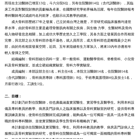
而現在主治醫師已增至13位，斗六分院6位，另有住院醫師14位（含代訓醫師），其臨
相關資源
床工作及對醫院財務的貢獻極為卓著。在國際研究學術界極為活躍。每年住院醫師報考
專科醫師考試成績均名列前茅，也顯示出其教學的績效。
成大骨科部歷經27年之發展，已立於南台灣之翹楚，不管研究或臨床服務均達世
相關規章
界水準，由於骨科部主要是處理骨骼肌肉有關之疾病，與生物 力學、生醫材料及骨內
植入物研發息息相關，加上成功大學歷史悠久之工學院，其各方面之發展因合作而相當
位置地圖
完整，與北部之台大骨科部亦毫不遜色，就人員而言，成大骨科部也是離職最少之科
部，由於尚有相當發展空間，近四、五年來陸續有生力軍加入，將來10內年亦應有年
聯絡我們
輕人發揮之空間。
組織編制：骨科部細分四科一室，即一般骨科、運動醫學骨科、脊椎骨科、小兒骨
科及骨科實驗室。並成立硬組織實驗室、骨科力學實驗室。
成員編制：本部設部主任1名，科主任4名，本院主治醫師14名，住院醫師14名
（含代訓醫師），骨科病房專師（專科護理師）8位、手術專責護理師4位及技士1名，
月薪行政1位、工讀生1位。
二、目標：
本計劃乃針對住院醫師，但也廣義涵蓋實習醫生、實習學生及醫學生。利用本科設
備及專科教員的教學、病房及門診病人之臨床服務以及骨科實驗室的研究，提供骨科專
業訓練及新知，使骨科住院醫師完成訓練後，能夠成為一位可獨當一面具一流水準之稱
職的骨科專科醫師、並使實
習
醫師及學生對骨科有概略的了解。
本計劃提供住院醫師及實習醫生、學生。利用本科教員的教學、病房及門診病人之
服務以及骨科實驗室的研究，使骨科住院醫師成為一位可獨當一面稱職的骨科專科醫