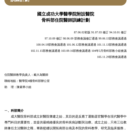
次專科介紹
國立成功大學醫學院附設醫院
骨科部住院醫師訓練計劃
成員介紹
87.06.02初版 91.07.03 修訂 94.10.01 修訂
住院醫師招募
97.10.09 修訂 98.06.09 部務會議修訂通過 99.06.15部務會議通過
100.04.19部務會議通過 101.06.12部務會議通過 101.11.13部務會議通過
學術活動
102.11.15部務會議通過 103.09.16部務會議通過 104年5月骨科部教小組會議
105.11.29部務會議通過
研究成果
榮譽事蹟
住院醫師教學負責人：戴大為醫師
聯絡地點：醫學院4樓骨科部辦公室
教學計畫
助 理：陳素華小姐
課程查詢
ㄧ、科部簡介
衛教資訊
成大醫院骨科部成立於醫院肇建之始，其目的是反應了運動器官醫學在現代醫學中
專門科目的重要性，並提供最精緻優良的骨科疾病診斷與治療。成立之始，只有三位教
門診表
師兼
任主治
醫師之職，篳路籃縷以開拓南部台南及本院的骨科教學、研究及臨床服務，