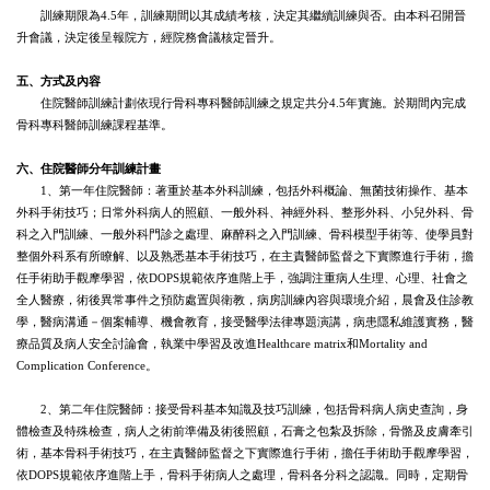
訓練期限為4.5年，訓練期間以其成績考核，決定其繼續訓練與否。由本科召開晉
升會議，決定後呈報院方，經院務會議核定晉升。
五、方式及內容
住院醫師訓練計劃依現行骨科專科醫師訓練之規定共分4.5年實施。於期間內完成
骨科專科醫師訓練課程基準。
六、住院醫師分年訓練計畫
1、第一年住院醫師：著重於基本外科訓練，包括外科概論、無菌技術操作、基本
外科手術技巧；日常外科病人的照顧、一般外科、神經外科、整形外科、小兒外科、骨
科之入門訓練、一般外科門診之處理、麻醉科之入門訓練、骨科模型手術等、使學員對
整個外科系有所瞭解、以及熟悉基本手術技巧，在主責醫師監督之下實際進行手術，擔
任手術助手觀摩學習，依DOPS規範依序進階上手，強調注重病人生理、心理、社會之
全人醫療，術後異常事件之預防處置與衛教，病房訓練內容與環境介紹，晨會及住診教
學，醫病溝通－個案輔導、機會教育，接受醫學法律專題演講，病患隱私維護實務，醫
療品質及病人安全討論會，執業中學習及改進Healthcare matrix和Mortality and
Complication Conference。
2、第二年住院醫師：接受骨科基本知識及技巧訓練，包括骨科病人病史查詢，身
體檢查及特殊檢查，病人之術前準備及術後照顧，石膏之包紮及拆除，骨骼及皮膚牽引
術，基本骨科手術技巧，在主責醫師監督之下實際進行手術，擔任手術助手觀摩學習，
依DOPS規範依序進階上手，骨科手術病人之處理，骨科各分科之認識。同時，定期骨