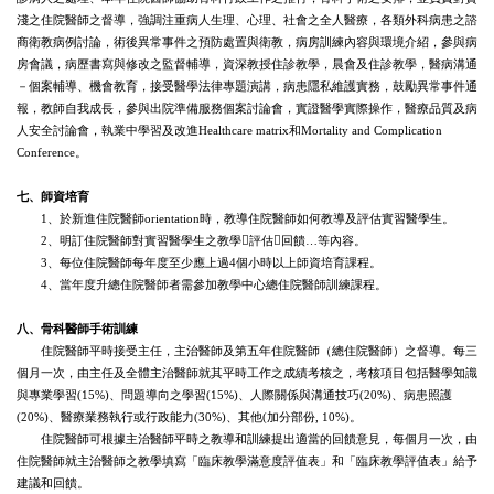
淺之住院醫師之督導，強調注重病人生理、心理、社會之全人醫療，各類外科病患之諮
商衛教病例討論，術後異常事件之預防處置與衛教，病房訓練內容與環境介紹，參與病
房會議，病歷書寫與修改之監督輔導，資深教授住診教學，晨會及住診教學，醫病溝通
－個案輔導、機會教育，接受醫學法律專題演講，病患隱私維護實務，鼓勵異常事件通
報，教師自我成長，參與出院準備服務個案討論會，實證醫學實際操作，醫療品質及病
人安全討論會，執業中學習及改進Healthcare matrix和Mortality and Complication
Conference。
七、師資培育
1、於新進住院醫師orientation時，教導住院醫師如何教導及評估實習醫學生。
2、明訂住院醫師對實習醫學生之教學評估回饋…等內容。
3、每位住院醫師每年度至少應上過4個小時以上師資培育課程。
4、當年度升總住院醫師者需參加教學中心總住院醫師訓練課程。
八、骨科醫師手術訓練
住院醫師平時接受主任，主治醫師及第五年住院醫師（總住院醫師）之督導。每三
個月一次，由主任及全體主治醫師就其平時工作之成績考核之，考核項目包括醫學知識
與專業學習(15%)、問題導向之學習(15%)、人際關係與溝通技巧(20%)、病患照護
(20%)、醫療業務執行或行政能力(30%)、其他(加分部份, 10%)。
住院醫師可根據主治醫師平時之教導和訓練提出適當的回饋意見，每個月一次，由
住院醫師就主治醫師之教學填寫「臨床教學滿意度評值表」和「臨床教學評值表」給予
建議和回饋。