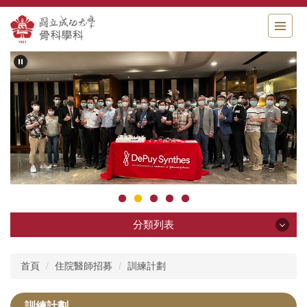
跳
到
主
要
內
容
區
分類列表
分類列表
首頁
住院醫師招募
訓練計劃
科部簡介
訓練計劃