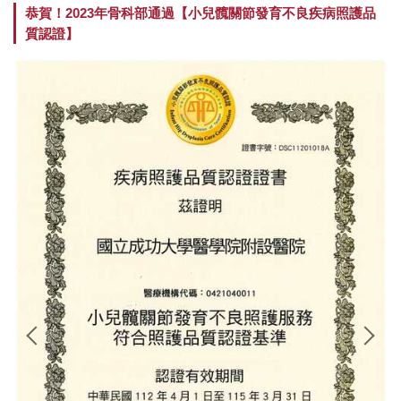
恭賀！2023年骨科部通過【小兒髖關節發育不良疾病照護品
次專科介紹
質認證】
成員介紹
住院醫師招募
學術活動
研究成果
榮譽事蹟
教學計畫
課程查詢
衛教資訊
門診表