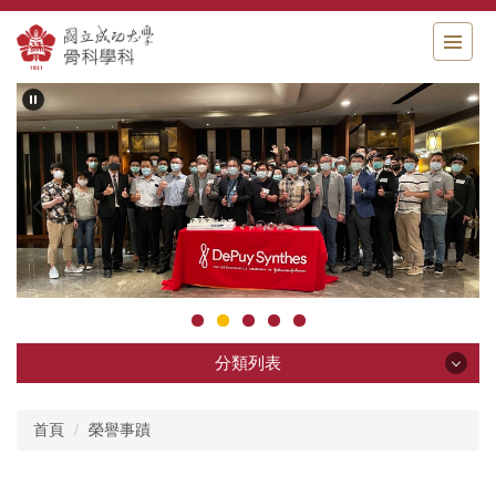
跳
到
主
要
內
容
區
分類列表
分類列表
首頁
榮譽事蹟
科部簡介