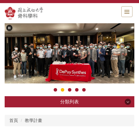
跳
到
主
要
內
容
區
分類列表
分類列表
首頁
教學計畫
科部簡介