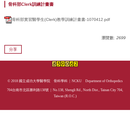
骨科部Clerk訓練計畫書
次專科介紹
骨科部實習醫學生(Clerk)教學訓練計畫書-1070412.pdf
成員介紹
住院醫師招募
瀏覽數:
2699
學術活動
分享
研究成果
榮譽事蹟
© 2018 國立成功大學醫學院 骨科學科 | NCKU Department of Orthopedics
教學計畫
704台南市北區勝利路138號 | No.138, Shengli Rd., North Dist., Tainan City 704,
Taiwan (R.O.C.)
課程查詢
衛教資訊
門診表