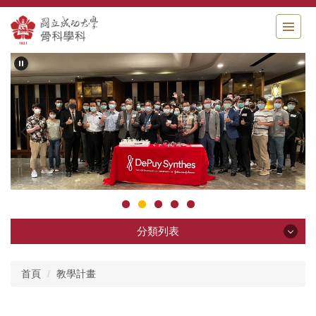
跳
到
主
要
內
容
區
分類列表
分類列表
首頁
教學計畫
科部簡介