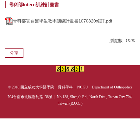
骨科部Intern訓練計畫書
次專科介紹
骨科部實習醫學生教學訓練計畫書1070820修訂.pdf
成員介紹
住院醫師招募
瀏覽數:
1990
學術活動
分享
研究成果
榮譽事蹟
© 2018 國立成功大學醫學院 骨科學科 | NCKU Department of Orthopedics
教學計畫
704台南市北區勝利路138號 | No.138, Shengli Rd., North Dist., Tainan City 704,
Taiwan (R.O.C.)
課程查詢
衛教資訊
門診表