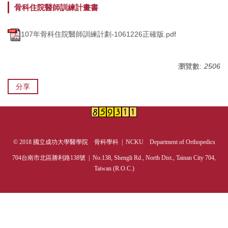
骨科住院醫師訓練計畫書
次專科介紹
107年骨科住院醫師訓練計劃-1061226正確版.pdf
成員介紹
住院醫師招募
瀏覽數:
2506
學術活動
分享
研究成果
榮譽事蹟
© 2018 國立成功大學醫學院 骨科學科 | NCKU Department of Orthopedics
教學計畫
704台南市北區勝利路138號 | No.138, Shengli Rd., North Dist., Tainan City 704,
Taiwan (R.O.C.)
課程查詢
衛教資訊
門診表