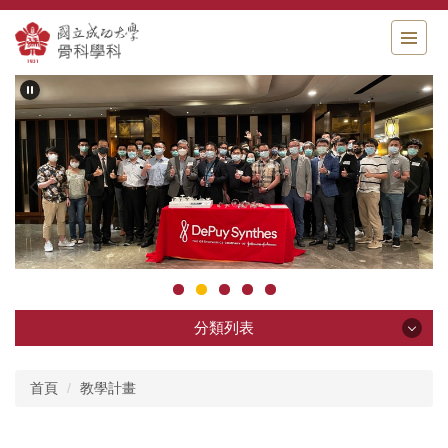
跳
到
主
要
內
容
區
分類列表
分類列表
首頁
教學計畫
科部簡介